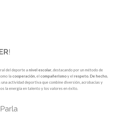
TER
!
ral del deporte a
nivel escolar
, destacando por un método de
como la
cooperación
, el
compañerismo
y el
respeto
.
De hecho
,
as una actividad deportiva que combine diversión, acrobacias y
s la energía en talento y los valores en éxito.
Parla