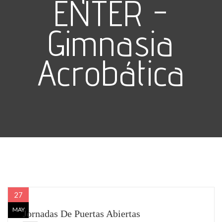
ENTER -
Gimnasia
Acrobática
27
MAY
Jornadas De Puertas Abiertas