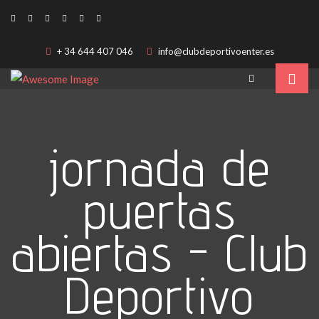
+ 34 644 407 046
info@clubdeportivoenter.es
jornada de
puertas
abiertas - Club
Deportivo